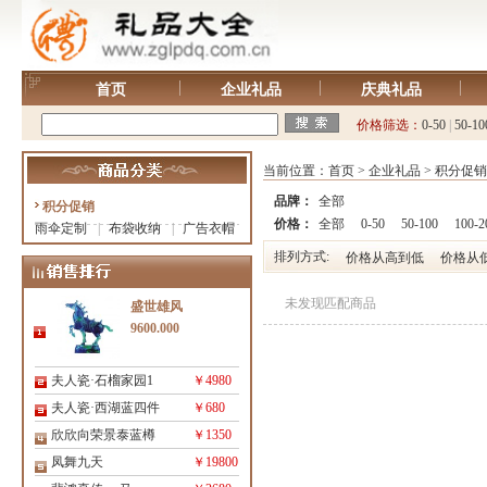
首页
企业礼品
庆典礼品
价格筛选：
0-50
|
50-10
当前位置：
首页
>
企业礼品
>
积分促销
品牌：
全部
积分促销
价格：
全部
0-50
50-100
100-2
雨伞定制
|
布袋收纳
|
广告衣帽
排列方式:
价格从高到低
价格从
未发现匹配商品
盛世雄风
9600.000
夫人瓷·石榴家园1
￥4980
夫人瓷·西湖蓝四件
￥680
欣欣向荣景泰蓝樽
￥1350
凤舞九天
￥19800