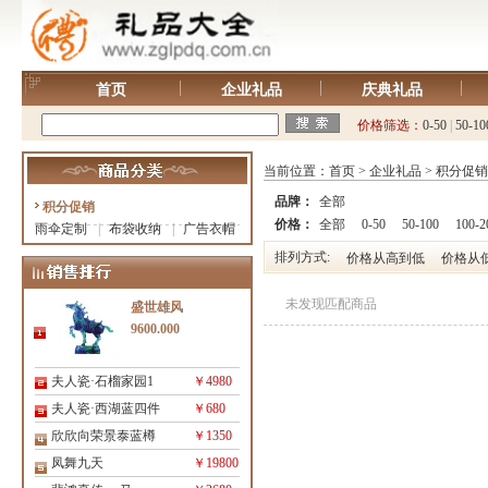
首页
企业礼品
庆典礼品
价格筛选：
0-50
|
50-10
当前位置：
首页
>
企业礼品
>
积分促销
品牌：
全部
积分促销
价格：
全部
0-50
50-100
100-2
雨伞定制
|
布袋收纳
|
广告衣帽
排列方式:
价格从高到低
价格从
未发现匹配商品
盛世雄风
9600.000
夫人瓷·石榴家园1
￥4980
夫人瓷·西湖蓝四件
￥680
欣欣向荣景泰蓝樽
￥1350
凤舞九天
￥19800