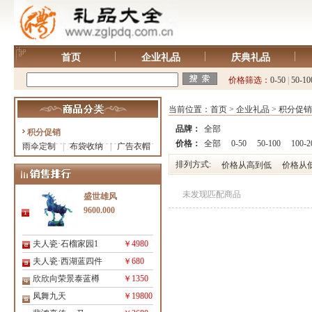
首页
企业礼品
庆典礼品
价格筛选：
0-50
|
50-10
当前位置：
首页
>
企业礼品
>
积分促销
品牌：
全部
积分促销
价格：
全部
0-50
50-100
100-2
雨伞定制
|
布袋收纳
|
广告衣帽
排列方式:
价格从高到低
价格从
未发现匹配商品
盛世雄风
9600.000
夫人瓷·石榴家园1
￥4980
夫人瓷·西湖蓝四件
￥680
欣欣向荣景泰蓝樽
￥1350
凤舞九天
￥19800