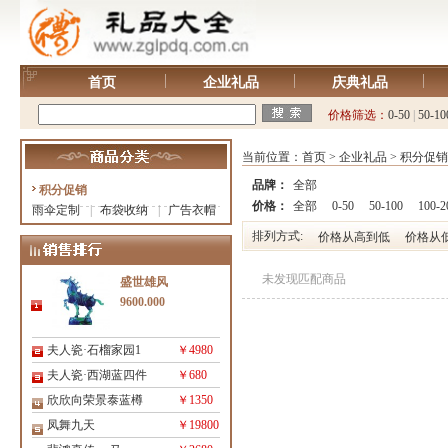
首页
企业礼品
庆典礼品
价格筛选：
0-50
|
50-10
当前位置：
首页
>
企业礼品
>
积分促销
品牌：
全部
积分促销
价格：
全部
0-50
50-100
100-2
雨伞定制
|
布袋收纳
|
广告衣帽
排列方式:
价格从高到低
价格从
未发现匹配商品
盛世雄风
9600.000
夫人瓷·石榴家园1
￥4980
夫人瓷·西湖蓝四件
￥680
欣欣向荣景泰蓝樽
￥1350
凤舞九天
￥19800