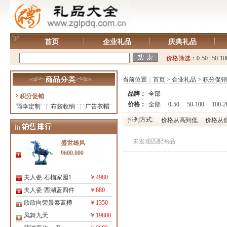
首页
企业礼品
庆典礼品
价格筛选：
0-50
|
50-10
当前位置：
首页
>
企业礼品
>
积分促销
品牌：
全部
积分促销
价格：
全部
0-50
50-100
100-2
雨伞定制
|
布袋收纳
|
广告衣帽
排列方式:
价格从高到低
价格从
未发现匹配商品
盛世雄风
9600.000
夫人瓷·石榴家园1
￥4980
夫人瓷·西湖蓝四件
￥680
欣欣向荣景泰蓝樽
￥1350
凤舞九天
￥19800