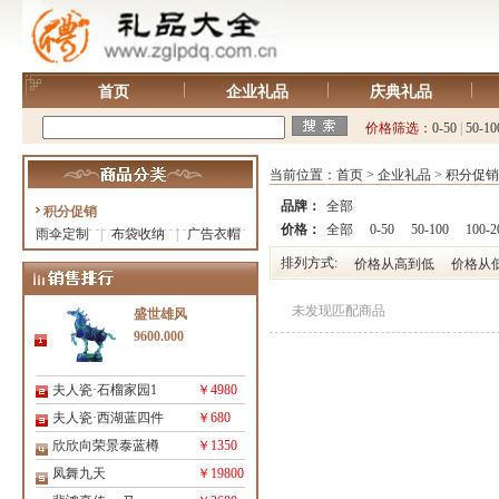
首页
企业礼品
庆典礼品
价格筛选：
0-50
|
50-10
当前位置：
首页
>
企业礼品
>
积分促销
品牌：
全部
积分促销
价格：
全部
0-50
50-100
100-2
雨伞定制
|
布袋收纳
|
广告衣帽
排列方式:
价格从高到低
价格从
未发现匹配商品
盛世雄风
9600.000
夫人瓷·石榴家园1
￥4980
夫人瓷·西湖蓝四件
￥680
欣欣向荣景泰蓝樽
￥1350
凤舞九天
￥19800