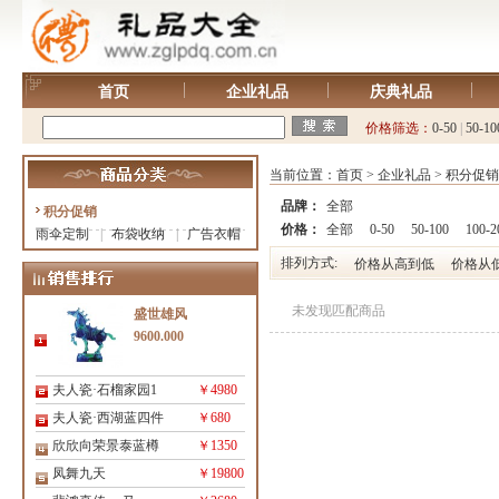
首页
企业礼品
庆典礼品
价格筛选：
0-50
|
50-10
当前位置：
首页
>
企业礼品
>
积分促销
品牌：
全部
积分促销
价格：
全部
0-50
50-100
100-2
雨伞定制
|
布袋收纳
|
广告衣帽
排列方式:
价格从高到低
价格从
未发现匹配商品
盛世雄风
9600.000
夫人瓷·石榴家园1
￥4980
夫人瓷·西湖蓝四件
￥680
欣欣向荣景泰蓝樽
￥1350
凤舞九天
￥19800