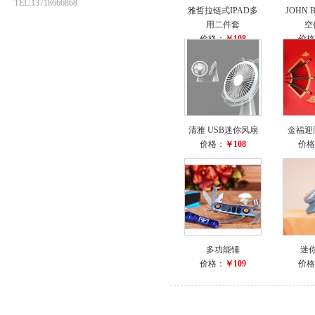
TEL:13718666868
雅哲拉链式IPAD多
JOHN
用二件套
空
价格：
￥108
价格
清雅 USB迷你风扇
金福迎
价格：
￥108
价格
多功能锤
迷
价格：
￥109
价格