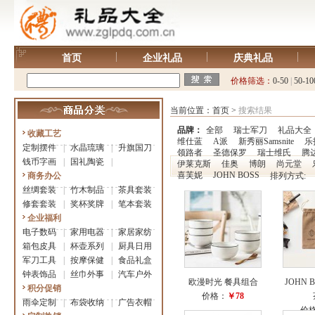
首页
企业礼品
庆典礼品
价格筛选：
0-50
|
50-10
当前位置：
首页
>
搜索结果
品牌：
全部
瑞士军刀
礼品大全
收藏工艺
维仕蓝
A派
新秀丽Samsnite
乐
定制摆件
|
水晶琉璃
|
升旗国刀
领路者
圣德保罗
瑞士维氏
腾
钱币字画
|
国礼陶瓷
|
伊莱克斯
佳奥
博朗
尚元堂
喜芙妮
JOHN BOSS
商务办公
排列方式:
丝绸套装
|
竹木制品
|
茶具套装
修套套装
|
奖杯奖牌
|
笔本套装
企业福利
电子数码
|
家用电器
|
家居家纺
箱包皮具
|
杯壶系列
|
厨具日用
军刀工具
|
按摩保健
|
食品礼盒
钟表饰品
|
丝巾外事
|
汽车户外
欧漫时光 餐具组合
JOHN 
积分促销
价格：
￥78
雨伞定制
|
布袋收纳
|
广告衣帽
价