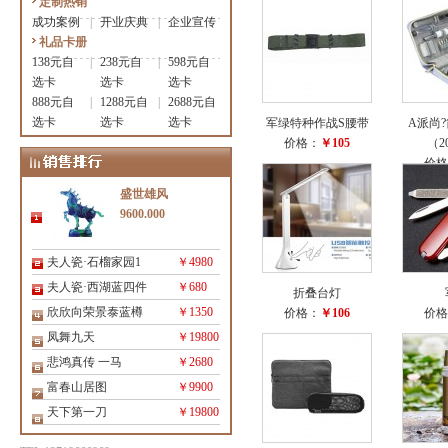
定制热销
成功案例
|
开业庆典
|
企业宣传
礼品卡册
138元自
|
238元自
|
598元自
选卡
选卡
选卡
888元自
|
1288元自
|
2688元自
选卡
选卡
选卡
军绿特种作战S腰带
A派尚
价格：
￥105
（2
价格
盛世雄风
9600.000
夫人瓷·石榴家园1
￥4980
夫人瓷·西湖蓝四件
￥680
折叠台灯
欣欣向荣景泰蓝樽
￥1350
价格：
￥106
价格
凤舞九天
￥19800
悲鸿真传 一马
￥2680
富春山居图
￥9900
天下第一刀
￥19800