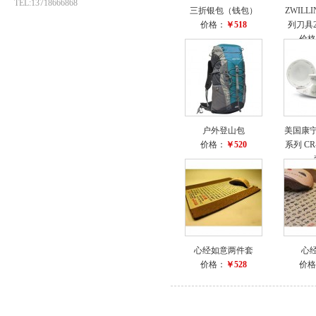
TEL:13718666868
三折银包（钱包）
ZWILLI
价格：
￥518
列刀具2
价格
户外登山包
美国康宁
价格：
￥520
系列 CR
价格
心经如意两件套
心
价格：
￥528
价格