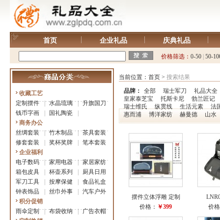
首页
企业礼品
庆典礼品
价格筛选：
0-50
|
50-10
当前位置：
首页
>
搜索结果
品牌：
全部
瑞士军刀
礼品大全
收藏工艺
皇家泰芝宝
托斯卡尼
勃兰匠记
定制摆件
|
水晶琉璃
|
升旗国刀
瑞士维氏
纵贯线
生活元素
法国
钱币字画
|
国礼陶瓷
|
惠而浦
博洋家纺
赫曼德
山水
商务办公
丝绸套装
|
竹木制品
|
茶具套装
修套套装
|
奖杯奖牌
|
笔本套装
企业福利
电子数码
|
家用电器
|
家居家纺
箱包皮具
|
杯壶系列
|
厨具日用
军刀工具
|
按摩保健
|
食品礼盒
钟表饰品
|
丝巾外事
|
汽车户外
摆件立体浮雕 定制
LNR
积分促销
价格：
￥399
价格
雨伞定制
|
布袋收纳
|
广告衣帽