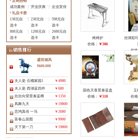
定制热销
成功案例
|
开业庆典
|
企业宣传
礼品卡册
138元自
|
238元自
|
598元自
选卡
选卡
选卡
888元自
|
1288元自
|
2688元自
选卡
选卡
选卡
烤烤炉
丝绸彩
价格：
￥506
价格
盛世雄风
9600.000
夫人瓷·石榴家园1
￥4980
夫人瓷·西湖蓝四件
￥680
国色天香景泰蓝盘
玉
欣欣向荣景泰蓝樽
￥1350
价格：
￥510
价格
凤舞九天
￥19800
悲鸿真传 一马
￥2680
富春山居图
￥9900
天下第一刀
￥19800