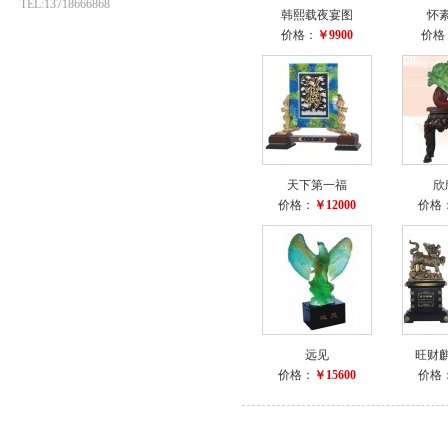
TEL:13718666868
韩熙载夜宴图
怀
价格：
￥9900
价格
天下第一福
欣
价格：
￥12000
价格
远见
旺财
价格：
￥15600
价格