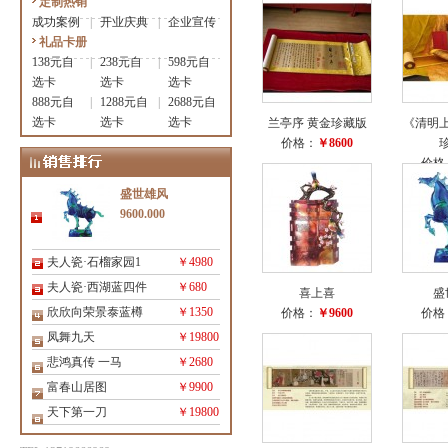
定制热销
成功案例
|
开业庆典
|
企业宣传
礼品卡册
138元自
|
238元自
|
598元自
选卡
选卡
选卡
888元自
|
1288元自
|
2688元自
选卡
选卡
选卡
兰亭序 黄金珍藏版
《清明
价格：
￥8600
价格
盛世雄风
9600.000
夫人瓷·石榴家园1
￥4980
夫人瓷·西湖蓝四件
￥680
喜上喜
盛
欣欣向荣景泰蓝樽
￥1350
价格：
￥9600
价格
凤舞九天
￥19800
悲鸿真传 一马
￥2680
富春山居图
￥9900
天下第一刀
￥19800