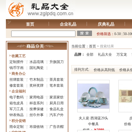
首页
企业礼品
庆典礼品
价格筛选：
0-50
|
50-10
当前位置：
首页
>
搜索结果
品牌：
全部
礼品大全
万宝龙
收藏工艺
定制摆件
|
水晶琉璃
|
升旗国刀
钱币字画
|
国礼陶瓷
|
排列方式:
价格从高到低
价格从
商务办公
丝绸套装
|
竹木制品
|
茶具套装
修套套装
|
奖杯奖牌
|
笔本套装
企业福利
电子数码
|
家用电器
|
家居家纺
箱包皮具
|
杯壶系列
|
厨具日用
军刀工具
|
按摩保健
|
食品礼盒
钟表饰品
|
丝巾外事
|
汽车户外
夫人瓷·西湖蓝29头
积分促销
中餐具
价格
雨伞定制
|
布袋收纳
|
广告衣帽
价格：
￥5980