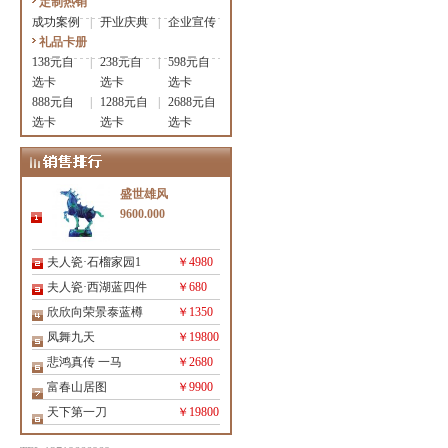
定制热销
成功案例
|
开业庆典
|
企业宣传
礼品卡册
138元自
|
238元自
|
598元自
选卡
选卡
选卡
888元自
|
1288元自
|
2688元自
选卡
选卡
选卡
盛世雄风
9600.000
夫人瓷·石榴家园1
￥4980
夫人瓷·西湖蓝四件
￥680
欣欣向荣景泰蓝樽
￥1350
凤舞九天
￥19800
悲鸿真传 一马
￥2680
富春山居图
￥9900
天下第一刀
￥19800