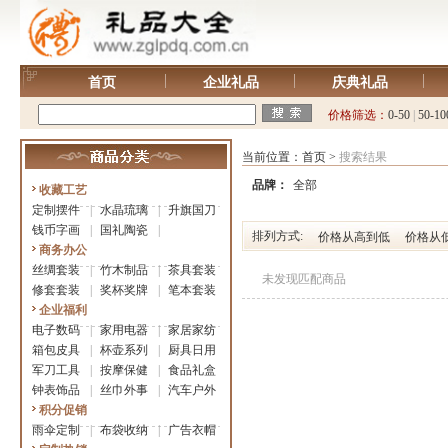
首页
企业礼品
庆典礼品
价格筛选：
0-50
|
50-10
当前位置：
首页
>
搜索结果
品牌：
全部
收藏工艺
定制摆件
|
水晶琉璃
|
升旗国刀
钱币字画
|
国礼陶瓷
|
排列方式:
价格从高到低
价格从
商务办公
丝绸套装
|
竹木制品
|
茶具套装
未发现匹配商品
修套套装
|
奖杯奖牌
|
笔本套装
企业福利
电子数码
|
家用电器
|
家居家纺
箱包皮具
|
杯壶系列
|
厨具日用
军刀工具
|
按摩保健
|
食品礼盒
钟表饰品
|
丝巾外事
|
汽车户外
积分促销
雨伞定制
|
布袋收纳
|
广告衣帽