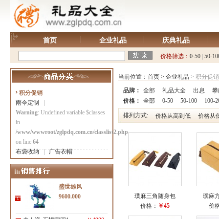
首页
企业礼品
庆典礼品
价格筛选：
0-50
|
50-10
当前位置：
首页
>
企业礼品
> 积分促销
品牌：
全部
礼品大全
出息
攀
积分促销
价格：
全部
0-50
50-100
100-2
雨伞定制
|
Warning
: Undefined variable $classes
排列方式:
价格从高到低
价格从
in
/www/wwwroot/zglpdq.com.cn/classlist2.php
on line
64
布袋收纳
|
广告衣帽
盛世雄风
璞麻三角随身包
璞麻
9600.000
价格：
￥45
价