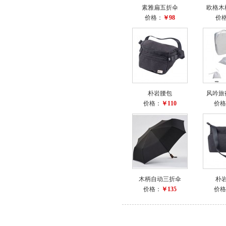
素雅扁五折伞
欧格木
价格：
￥98
价
朴岩腰包
风吟旅
价格：
￥110
价格
木柄自动三折伞
朴
价格：
￥135
价格