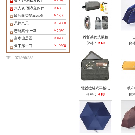
夫人瓷·石榴家园1
￥4980
夫人瓷·西湖蓝四件
￥680
欣欣向荣景泰蓝樽
￥1350
凤舞九天
￥19800
悲鸿真传 一马
￥2680
雅哲英伦洗漱包
富春山居图
￥9900
价格：
￥60
价
天下第一刀
￥19800
TEL:13718666868
雅哲拉链式平板电
璞麻
价格：
￥88
价