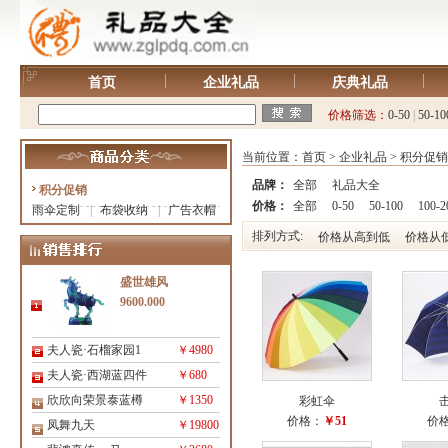
首页
企业礼品
庆典礼品
价格筛选：
0-50
|
50-10
当前位置：
首页
>
企业礼品
>
积分促销
品牌：
全部
礼品大全
积分促销
价格：
全部
0-50
50-100
100-2
雨伞定制
|
布袋收纳
|
广告衣帽
排列方式:
价格从高到低
价格从
盛世雄风
9600.000
夫人瓷·石榴家园1
￥4980
夫人瓷·西湖蓝四件
￥680
欣欣向荣景泰蓝樽
￥1350
彩虹伞
价格：
￥51
价
凤舞九天
￥19800