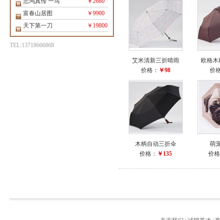
悲鸿真传 一马
￥2680
富春山居图
￥9900
天下第一刀
￥19800
TEL:13718666868
艾米清新三折晴雨
欧格木
价格：
￥98
价
木柄自动三折伞
萌
价格：
￥135
价格