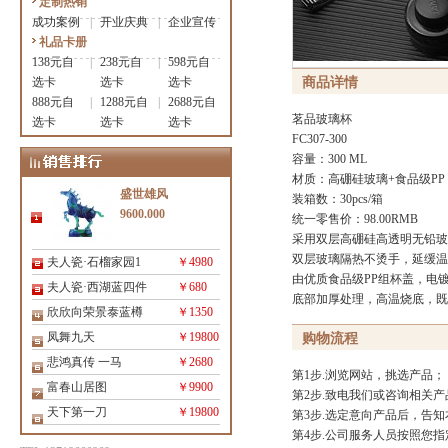
定制热销
成功案例
|
开业庆典
|
企业宣传
礼品卡册
138元自
|
238元自
|
598元自
选卡
选卡
选卡
商品详情
888元自
|
1288元自
|
2688元自
茗品玻璃杯
选卡
选卡
选卡
FC307-300
容量：300 ML
材质：高硼硅玻璃+食品级PP
盛世雄风
装箱数：30pcs/箱
9600.000
统一零售价：98.00RMB
采用双层高硼硅高透明无铅玻
双层玻璃隔热不烫手，延缓温
夫人瓷·石榴家园1
￥4980
由优质食品级PP组杯盖，电
夫人瓷·西湖蓝四件
￥680
底部加厚处理，高温烧底，既
欣欣向荣景泰蓝樽
￥1350
凤舞九天
￥19800
购物流程
悲鸿真传 一马
￥2680
第1步.浏览网站，挑选产品；
富春山居图
￥9900
第2步.致电我们或咨询相关
天下第一刀
￥19800
第3步.选定意向产品后，告
第4步.公司服务人员按照您