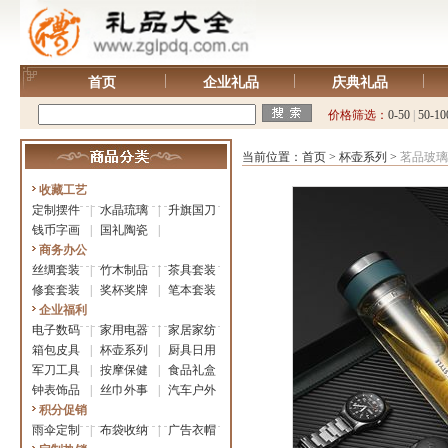
首页
企业礼品
庆典礼品
价格筛选：
0-50
|
50-10
当前位置：
首页
>
杯壶系列
>
茗品玻璃
收藏工艺
定制摆件
|
水晶琉璃
|
升旗国刀
钱币字画
|
国礼陶瓷
|
商务办公
丝绸套装
|
竹木制品
|
茶具套装
修套套装
|
奖杯奖牌
|
笔本套装
企业福利
电子数码
|
家用电器
|
家居家纺
箱包皮具
|
杯壶系列
|
厨具日用
军刀工具
|
按摩保健
|
食品礼盒
钟表饰品
|
丝巾外事
|
汽车户外
积分促销
雨伞定制
|
布袋收纳
|
广告衣帽