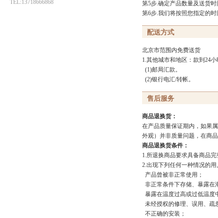
TEL:13718666868
第5步.确定产品数量及送货
第6步.我们将按照您指定的
配送方式
北京市范围内免费送货
1.其他城市和地区：款到2
(1)邮局汇款。
(2)银行电汇/转帐。
售后服务
商品退换货：
在产品质量保证期内，如果属
外观）并非质量问题，在商品
商品退换货条件：
1.所退换商品要求具备商品
2.出现下列任何一种情况的
产品曾被非正常使用；
非正常条件下存储、暴露在
暴露在温度过高或过低温度
未经授权的修理、误用、疏
不正确的安装；